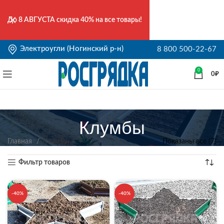
До
8 АВГУСТА
скидка 40% на все товары!
Электроугли (Ногинский р-н)
8 800 500-22-67
0
0
₽
Клумбы
Главная
Клумбы
Показаны все (7)
Фильтр товаров
-40%
-40%