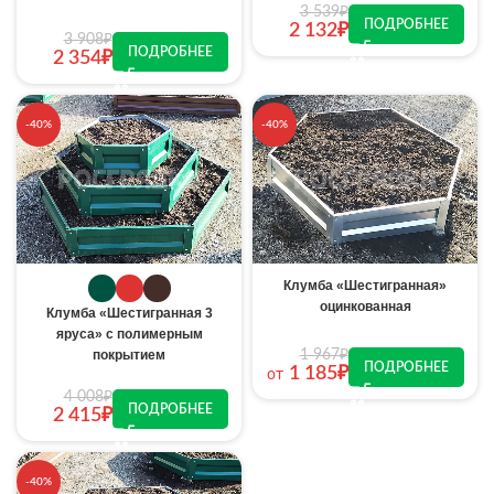
3 539
₽
ПОДРОБНЕЕ
2 132
₽
3 908
₽
ПОДРОБНЕЕ
2 354
₽
-40%
-40%
Клумба «Шестигранная»
оцинкованная
Клумба «Шестигранная 3
яруса» с полимерным
покрытием
1 967
₽
ПОДРОБНЕЕ
1 185
₽
от
4 008
₽
ПОДРОБНЕЕ
2 415
₽
-40%